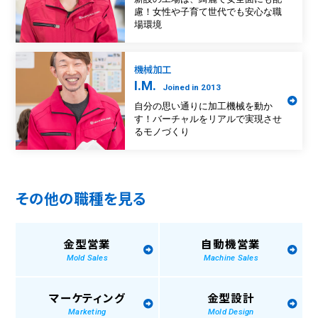
慮！女性や子育て世代でも安心な職
場環境
機械加工
I.M.
Joined in 2013
自分の思い通りに加工機械を動か
す！バーチャルをリアルで実現させ
るモノづくり
その他の職種を見る
金型営業
自動機営業
Mold Sales
Machine Sales
マーケティング
金型設計
Marketing
Mold Design